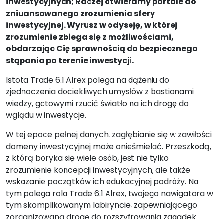
inwestycyjnych; Raczej otwieramy portale do
zniuansowanego zrozumienia sfery
inwestycyjnej. Wyrusz w odyseję, w której
zrozumienie zbiega się z możliwościami,
obdarzając Cię sprawnością do bezpiecznego
stąpania po terenie inwestycji.
Istota Trade 6.1 Alrex polega na dążeniu do
zjednoczenia dociekliwych umysłów z bastionami
wiedzy, gotowymi rzucić światło na ich drogę do
wglądu w inwestycje.
W tej epoce pełnej danych, zagłębianie się w zawiłości
domeny inwestycyjnej może onieśmielać. Przeszkodą,
z którą boryka się wiele osób, jest nie tylko
zrozumienie koncepcji inwestycyjnych, ale także
wskazanie początków ich edukacyjnej podróży. Na
tym polega rola Trade 6.1 Alrex, twojego nawigatora w
tym skomplikowanym labiryncie, zapewniającego
zorganizowaną drogę do rozszyfrowania zagadek