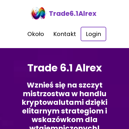
Trade6.1Alrex
Około
Kontakt
Login
Trade 6.1 Alrex
Wznieś się na szczyt
mistrzostwa w handlu
kryptowalutami dzięki
elitarnym strategiom i
wskazówkom dla
wtajemniczonych!