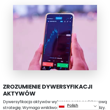
ZROZUMIENIE DYWERSYFIKACJI
AKTYWÓW
Dywersyfikacja aktywów wykracza poza podstawową
Polish
strategię; Wymaga wnikliwości i przemyślanej analizy.