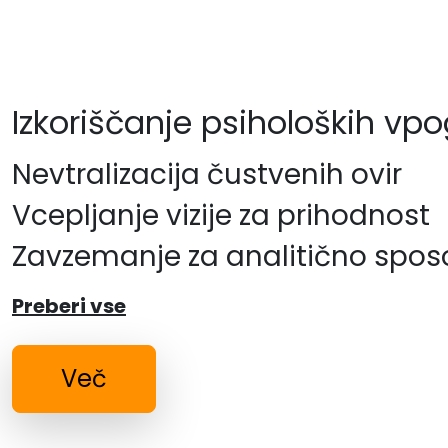
Izkoriščanje psiholoških vp
Nevtralizacija čustvenih ovir
Vcepljanje vizije za prihodnost
Zavzemanje za analitično spo
Preberi vse
Več