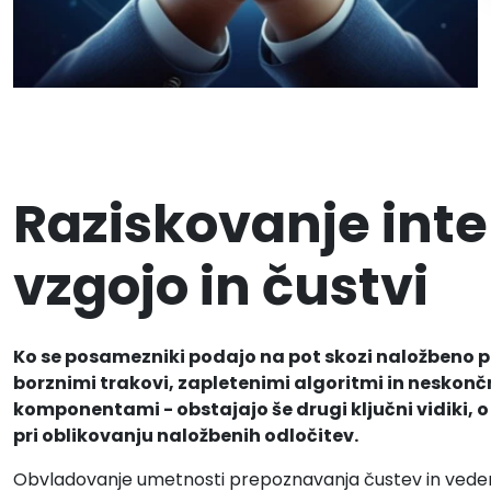
Raziskovanje inte
vzgojo in čustvi
Ko se posamezniki podajo na pot skozi naložbeno pok
borznimi trakovi, zapletenimi algoritmi in neskonč
komponentami - obstajajo še drugi ključni vidiki, o
pri oblikovanju naložbenih odločitev.
Obvladovanje umetnosti prepoznavanja čustev in vedenjs