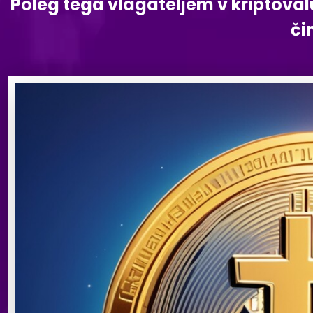
Poleg tega vlagateljem v kriptoval
či