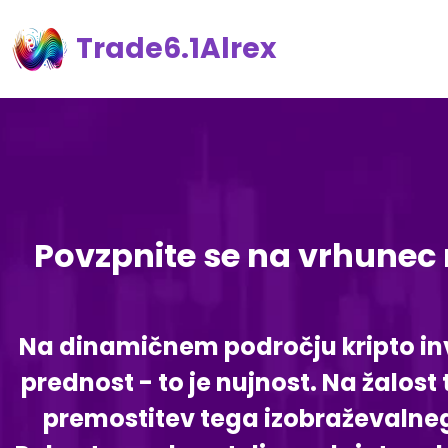
Trade6.1Alrex
Povzpnite se na vrhunec m
Na dinamičnem področju kripto inve
prednost - to je nujnost. Na žalost
premostitev tega izobraževalne