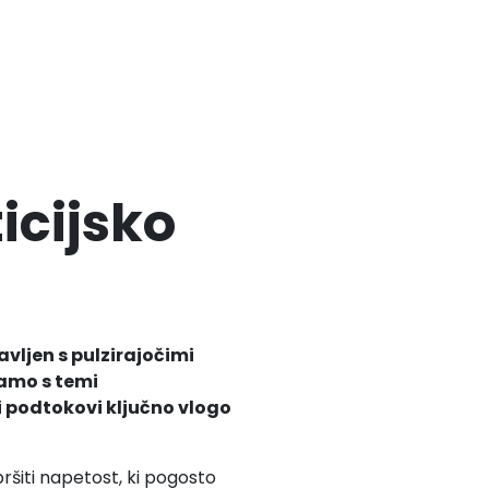
icijsko
vljen s pulzirajočimi
samo s temi
ni podtokovi ključno vlogo
šiti napetost, ki pogosto