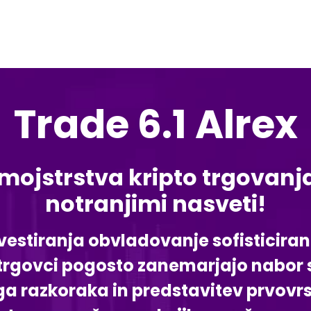
Trade 6.1 Alrex
ojstrstva kripto trgovanja 
notranjimi nasveti!
stiranja obvladovanje sofisticiranih 
 trgovci pogosto zanemarjajo nabor s
ga razkoraka in predstavitev prvovr