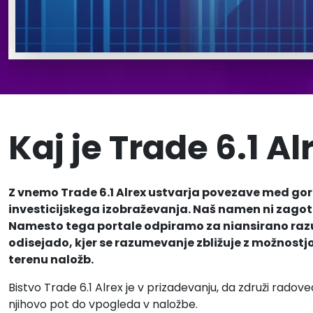
Kaj je Trade 6.1 Al
Z vnemo Trade 6.1 Alrex ustvarja povezave med go
investicijskega izobraževanja. Naš namen ni zagot
Namesto tega portale odpiramo za niansirano raz
odisejado, kjer se razumevanje zbližuje z možnostj
terenu naložb.
Bistvo Trade 6.1 Alrex je v prizadevanju, da združi radoved
njihovo pot do vpogleda v naložbe.