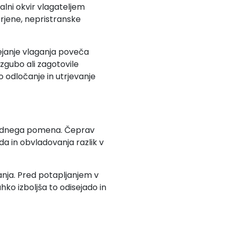
lni okvir vlagateljem
erjene, nepristranske
ejanje vlaganja poveča
zgubo ali zagotovile
 odločanje in utrjevanje
izrednega pomena. Čeprav
da in obvladovanja razlik v
nja. Pred potapljanjem v
ko izboljša to odisejado in