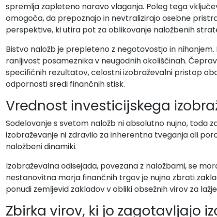
spremlja zapleteno naravo vlaganja. Poleg tega vključe
omogoča, da prepoznajo in nevtralizirajo osebne pristra
perspektive, ki utira pot za oblikovanje naložbenih strategij
Bistvo naložb je prepleteno z negotovostjo in nihanjem
ranljivost posameznika v neugodnih okoliščinah. Čeprav 
specifičnih rezultatov, celostni izobraževalni pristop 
odpornosti sredi finančnih stisk.
Vrednost investicijskega izobr
Sodelovanje s svetom naložb ni absolutno nujno, toda za
izobraževanje ni zdravilo za inherentna tveganja ali por
naložbeni dinamiki.
Izobraževalna odisejada, povezana z naložbami, se mor
nestanovitna morja finančnih trgov je nujno zbrati zakla
ponudi zemljevid zakladov v obliki obsežnih virov za laž
Zbirka virov, ki jo zagotavljajo 