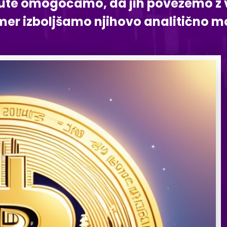
ute omogočamo, da jih povežemo z vrs
mer izboljšamo njihovo analitično m