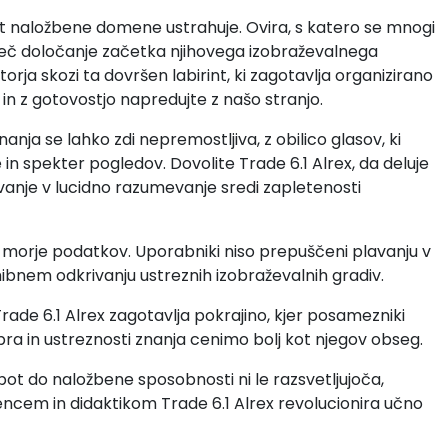
st naložbene domene ustrahuje. Ovira, s katero se mnogi
eč določanje začetka njihovega izobraževalnega
orja skozi ta dovršen labirint, ki zagotavlja organizirano
 in z gotovostjo napredujte z našo stranjo.
anja se lahko zdi nepremostljiva, z obilico glasov, ki
 in spekter pogledov. Dovolite Trade 6.1 Alrex, da deluje
tovanje v lucidno razumevanje sredi zapletenosti
 morje podatkov. Uporabniki niso prepuščeni plavanju v
bnem odkrivanju ustreznih izobraževalnih gradiv.
ade 6.1 Alrex zagotavlja pokrajino, kjer posamezniki
bra in ustreznosti znanja cenimo bolj kot njegov obseg.
ot do naložbene sposobnosti ni le razsvetljujoča,
encem in didaktikom Trade 6.1 Alrex revolucionira učno