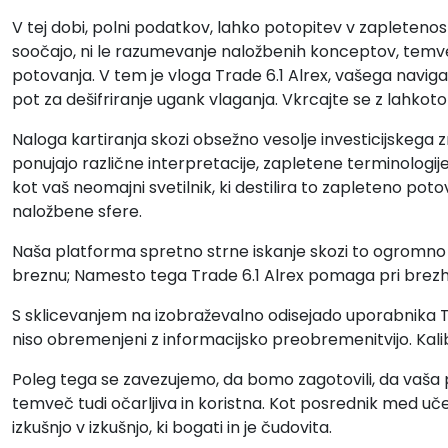
V tej dobi, polni podatkov, lahko potopitev v zapleteno
soočajo, ni le razumevanje naložbenih konceptov, temv
potovanja. V tem je vloga Trade 6.1 Alrex, vašega navigat
pot za dešifriranje ugank vlaganja. Vkrcajte se z lahkoto
Naloga kartiranja skozi obsežno vesolje investicijskega zn
ponujajo različne interpretacije, zapletene terminologije
kot vaš neomajni svetilnik, ki destilira to zapleteno po
naložbene sfere.
Naša platforma spretno strne iskanje skozi to ogromno
breznu; Namesto tega Trade 6.1 Alrex pomaga pri brezhi
S sklicevanjem na izobraževalno odisejado uporabnika Tr
niso obremenjeni z informacijsko preobremenitvijo. Kali
Poleg tega se zavezujemo, da bomo zagotovili, da vaša p
temveč tudi očarljiva in koristna. Kot posrednik med uč
izkušnjo v izkušnjo, ki bogati in je čudovita.