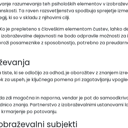
vanje razumevanja teh psiholoških elementov v izobraževa
nskosti. Ta raven razsvetljenstva spodbuja sprejetje izm
, ki so v skladu z njihovimi cilji.
. Ko je prepleteno s človeškim elementom čustev, lahko d
izobraževalne dejavnosti ne bodo odpravile možnosti za i
oboroži posameznike z sposobnostjo, potrebno za preudarno
aževanja
 tiste, ki se odločijo za odhod, je oborožitev z znanjem 
ok za uspeh, je ključnega pomena pri zagotavljanju vpogle
da zdi mogočna in naporna, vendar je pot do samoodkriva
dnico znanja. Partnerstvo z izobraževalnimi ustanovami lah
je krmarjenje po potovanju.
izobraževalni subjekti