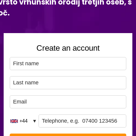
to vrhunskih orodij tretjih oseb, s
oč.