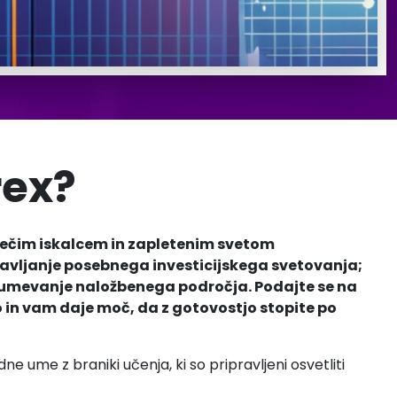
rex?
rečim iskalcem in zapletenim svetom
avljanje posebnega investicijskega svetovanja;
umevanje naložbenega področja. Podajte se na
o in vam daje moč, da z gotovostjo stopite po
ne ume z braniki učenja, ki so pripravljeni osvetliti