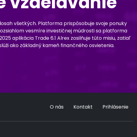
e vzdelávanie
 dosah všetkých. Platforma prispôsobuje svoje ponuky
v rozsiahlom vesmíre investičnej múdrosti sa platforma
 aplikácia Trade 6.1 Alrex zosilňuje túto misiu, zatiaľ
slúži ako základný kameň finančného osvietenia.
O nás
Kontakt
Prihlásenie