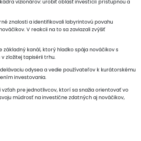
kádra vizionárov: urobiť oblasť investícií prístupnou a
rné znalosti a identifikovali labyrintovú povahu
áčikov. V reakcii na to sa zaviazali zvýšiť
e základný kanál, ktorý hladko spája nováčikov s
zložitej tapisérii trhu.
 vzdelávaciu odysea a vedie používateľov k kurátorskému
mením investovania.
 vzťah pre jednotlivcov, ktorí sa snažia orientovať vo
svoju múdrosť na investične zdatných aj nováčikov,