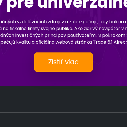
y pre univerzáln
stičných vzdelávacích zdrojov a zabezpečuje, aby boli na
na fiškálne limity svojho publika. Ako žiarivý navigátor 
ých investičných princípov používateľmi. S pokrokom 2025
ečujú kvalitu a oficiálna webová stránka Trade 6.1 Alrex 
Zistiť viac