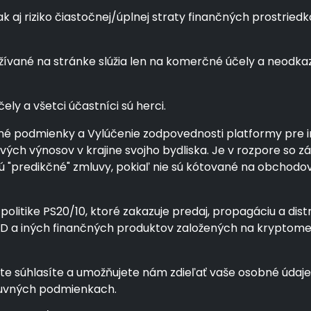
j riziko čiastočnej/úplnej straty finančných prostriedkov 
vané na stránke slúžia len na komerčné účely a neodkaz
ly a všetci účastníci sú herci.
é podmienky a Vylúčenie zodpovednosti platformy pre inv
álových výnosov v krajine svojho bydliska. Je v rozpore s
ajú "predikčné" zmluvy, pokiaľ nie sú kótované na obcho
politike PS20/10, ktoré zakazuje predaj, propagáciu a dist
CFD a iných finančných produktov založených na krypto
súhlasíte a umožňujete nám zdieľať vaše osobné údaje s
luvných podmienkach.