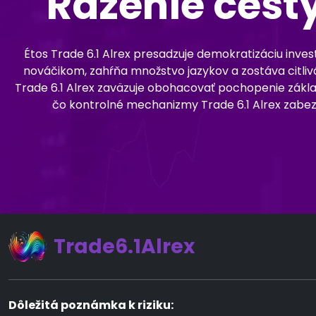
Razenie cest
Étos Trade 6.1 Alrex presadzuje demokratizáciu inve
nováčikom, zahŕňa množstvo jazykov a zostáva citlivá 
Trade 6.1 Alrex zaväzuje obohacovať pochopenie základn
čo kontrolné mechanizmy Trade 6.1 Alrex zabezp
Trade6.1Alrex
Dôležitá poznámka k riziku: