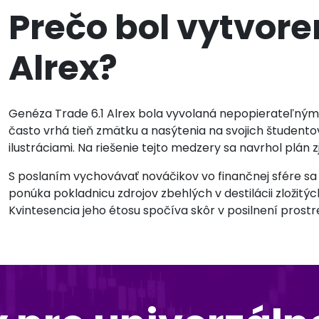
Prečo bol vytvore
Alrex?
Genéza Trade 6.1 Alrex bola vyvolaná nepopierateľným z
často vrhá tieň zmätku a nasýtenia na svojich študent
ilustráciami. Na riešenie tejto medzery sa navrhol plán
S poslaním vychovávať nováčikov vo finančnej sfére sa T
ponúka pokladnicu zdrojov zbehlých v destilácii zložitý
Kvintesencia jeho étosu spočíva skôr v posilnení prost