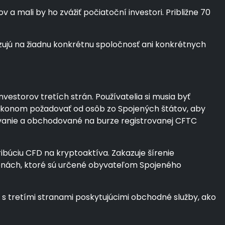
a mali by ho zvážiť počiatoční investori. Približne 70
ujú na žiadnu konkrétnu spoločnosť ani konkrétnych
estorov tretích strán. Používatelia si musia byť
o zákonom požadovať od osôb zo Spojených štátov, aby
dovanie a obchodované na burze registrovanej CFTC
ribúciu CFD na kryptoaktíva. Zakazuje šírenie
menách, ktoré sú určené obyvateľom Spojeného
 tretími stranami poskytujúcimi obchodné služby, ako