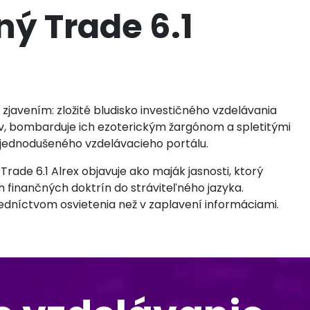
ný Trade 6.1
javením: zložité bludisko investičného vzdelávania
ov, bombarduje ich ezoterickým žargónom a spletitými
 zjednodušeného vzdelávacieho portálu.
rade 6.1 Alrex objavuje ako maják jasnosti, ktorý
ch finančných doktrín do stráviteľného jazyka.
redníctvom osvietenia než v zaplavení informáciami.