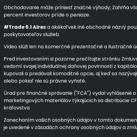
Obchodovanie môže priniesť značné výhody; Zahŕňa však a
percent investorov príde o peniaze.
#Trade 6.1 Alrex
a akékoľvek iné obchodné názvy použí
poskytovateľov služieb.
Video slúži len na komerčné prezentačné a ilustračné úče
Pred investovaním si pozorne prečítajte stránku Zmluvn
vedomí svojej individuálnej daňovej povinnosti z kapit
kupovali a predávali komoditné opcie, aj keď sa nazýv
alebo pokiaľ nie sú právne vyňaté.
Úrad pre finančné správanie ("FCA") vydal vyhlásenie o 
marketingových materiálov týkajúcich sa distribúcie 
kráľovstva
Zanechaním vašich osobných údajov v tomto dokumente 
je uvedené v zásadách ochrany osobných údajov a zm