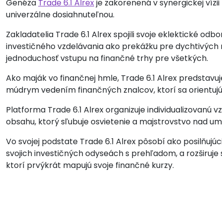
Genéza
Trade 6.1 Alrex
je zakorenená v synergickej vízii 
univerzálne dosiahnuteľnou.
Zakladatelia Trade 6.1 Alrex spojili svoje eklektické odbo
investičného vzdelávania ako prekážku pre dychtivých nov
jednoduchosť vstupu na finančné trhy pre všetkých.
Ako maják vo finančnej hmle, Trade 6.1 Alrex predstavuj
múdrym vedením finančných znalcov, ktorí sa orientujú v 
Platforma Trade 6.1 Alrex organizuje individualizovanú
obsahu, ktorý sľubuje osvietenie a majstrovstvo nad u
Vo svojej podstate Trade 6.1 Alrex pôsobí ako posilňujúci
svojich investičných odyseách s prehľadom, a rozširuje 
ktorí prvýkrát mapujú svoje finančné kurzy.